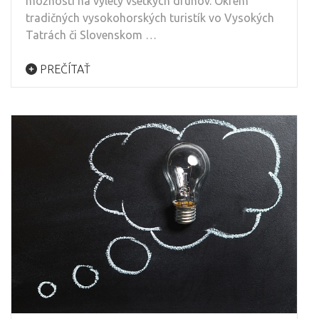
možnosti na výlety všetkých druhov. Okrem
tradičných vysokohorských turistík vo Vysokých
Tatrách či Slovenskom …
PREČÍTAŤ