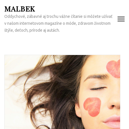
Přeskočit
MALBEK
na
Oddychové, zábavné aj trochu vážne čítanie si môžete užívať
obsah
v našom internetovom magazíne o móde, zdravom životnom
(Enter)
štýle, deťoch, prírode aj autách.