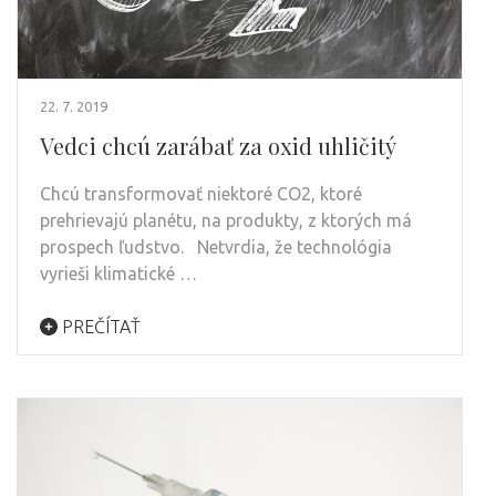
22. 7. 2019
Vedci chcú zarábať za oxid uhličitý
Chcú transformovať niektoré CO2, ktoré
prehrievajú planétu, na produkty, z ktorých má
prospech ľudstvo. Netvrdia, že technológia
vyrieši klimatické …
PREČÍTAŤ