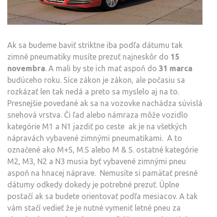
Ak sa budeme baviť striktne iba podľa dátumu tak
zimné pneumatiky musíte prezuť najneskôr do
15
novembra
. A mali by ste ich mať aspoň do
31 marca
budúceho roku. Síce zákon je zákon, ale počasiu sa
rozkázať len tak nedá a preto sa myslelo aj na to.
Presnejšie povedané ak sa na vozovke nachádza súvislá
snehová vrstva. Či ľad alebo námraza môže vozidlo
kategórie M1 a N1 jazdiť po ceste ak je na všetkých
nápravách vybavené zimnými pneumatikami. A to
označené ako M+S, M.S alebo M & S. ostatné kategórie
M2, M3, N2 a N3 musia byť vybavené zimnými pneu
aspoň na hnacej náprave. Nemusíte si pamätať presné
dátumy odkedy dokedy je potrebné prezuť. Úplne
postačí ak sa budete orientovať podľa mesiacov. A tak
vám stačí vedieť že je nutné vymeniť letné pneu za