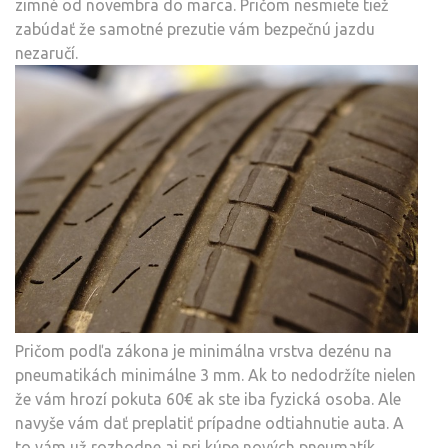
zimné od novembra do marca. Pričom nesmiete tiež
zabúdať že samotné prezutie vám bezpečnú jazdu
nezaručí.
Pričom podľa zákona je minimálna vrstva dezénu na
pneumatikách minimálne 3 mm. Ak to nedodržíte nielen
že vám hrozí pokuta 60€ ak ste iba fyzická osoba. Ale
navyše vám dať preplatiť prípadne odtiahnutie auta. A
to vám už rozhodne aj pri kúpe nových pneumatík