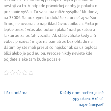
nestojí za to. V prípade právnickej osoby je pokuta o
poznanie vyššia. Tu sa suma môže vyšplhať kľudne aj
na 3500€. Samozrejme to dokáže zamrzieť aj väčšiu
firmu, nehovoriac o napríklad živnostníkoch. Preto je
lepšie prezuť včas ako potom plakať nad pokutou a
faktúrou za odťah vozidla. Ak stále váhate kedy a či
vôbec prezúvať majte na pamäti že bez ohľadu na
dátum by ste mali prezuť čo najskôr ak sa už teplota
blíži alebo je pod nulou. Pretože nikdy neviete kde
pôjdete a aké tam bude počasie.
Navigace
Líška polárna
Každý dom preferuje iné
pro
typy okien. Aké sú
příspěvek
najznámejšie?