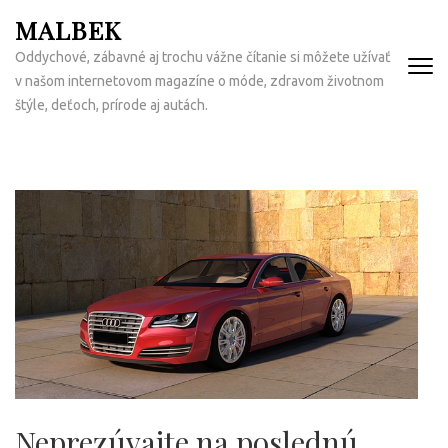
Přeskočit
MALBEK
na
Oddychové, zábavné aj trochu vážne čítanie si môžete užívať
obsah
v našom internetovom magazíne o móde, zdravom životnom
(Enter)
štýle, deťoch, prírode aj autách.
Neprezúvajte na poslednú