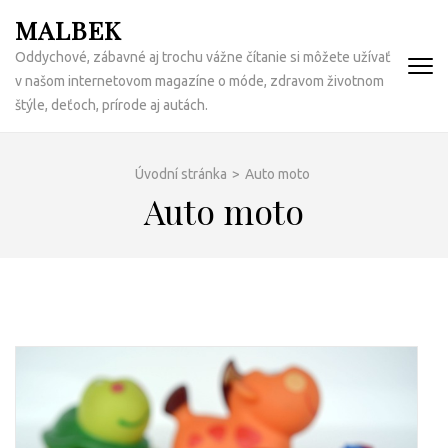
Přeskočit
MALBEK
na
Oddychové, zábavné aj trochu vážne čítanie si môžete užívať
obsah
v našom internetovom magazíne o móde, zdravom životnom
(Enter)
štýle, deťoch, prírode aj autách.
Úvodní stránka
>
Auto moto
Auto moto