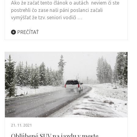
Ako že začať tento článok o autách neviem či ste
postrehli čo zase naši páni poslanci začali
vymýšľať že tzv. seniori vodiči …
PREČÍTAŤ
21. 11. 2021
Obľúbené SUV na jazdu v meste.