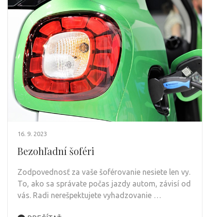
16. 9. 2023
Bezohľadní šoféri
Zodpovednosť za vaše šoférovanie nesiete len vy.
To, ako sa správate počas jazdy autom, závisí od
vás. Radi nerešpektujete vyhadzovanie …