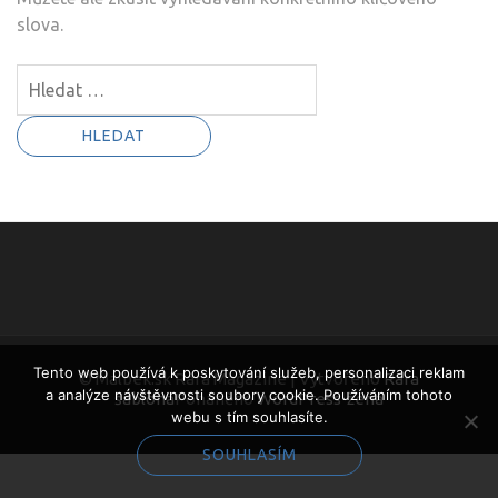
slova.
Vyhledávání
Tento web používá k poskytování služeb, personalizaci reklam
© Malbek.sk Rara Magazine | Vytvořeno
Rara
a analýze návštěvnosti soubory cookie. Používáním tohoto
šablona
Poháněno
WordPress
žena
webu s tím souhlasíte.
SOUHLASÍM