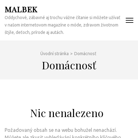
Přeskočit
MALBEK
na
Oddychové, zábavné aj trochu vážne čítanie si môžete užívať
obsah
v našom internetovom magazíne o móde, zdravom životnom
(Enter)
štýle, deťoch, prírode aj autách.
Úvodní stránka
>
Domácnosť
Domácnosť
Nic nenalezeno
Požadovaný obsah se na webu bohužel nenachází.
Můžete ale zkusit vyhledávání konkrétního klíčového