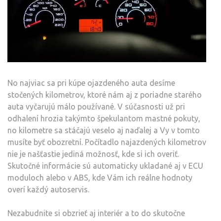
No najviac sa pri kúpe ojazdeného auta desíme
stočených kilometrov, ktoré nám aj z poriadne starého
auta vyčarujú málo používané. V súčasnosti už pri
odhalení hrozia takýmto špekulantom mastné pokuty,
no kilometre sa stáčajú veselo aj naďalej a Vy v tomto
musíte byť obozretní. Počítadlo najazdených kilometrov
nie je našťastie jediná možnosť, kde si ich overiť.
Skutočné informácie sú automaticky ukladané aj v ECU
moduloch alebo v ABS, kde Vám ich reálne hodnoty
overí každý autoservis.
Nezabudnite si obzrieť aj interiér a to do skutočne