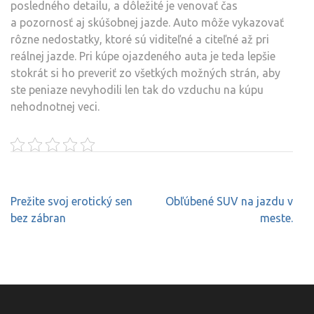
posledného detailu, a dôležité je venovať čas
a pozornosť aj skúšobnej jazde. Auto môže vykazovať
rôzne nedostatky, ktoré sú viditeľné a citeľné až pri
reálnej jazde.
Pri kúpe ojazdeného auta je teda lepšie
stokrát si ho preveriť zo všetkých možných strán, aby
ste peniaze nevyhodili len tak do vzduchu na kúpu
nehodnotnej veci.
Navigace
Prežite svoj erotický sen
Obľúbené SUV na jazdu v
pro
bez zábran
meste.
příspěvek