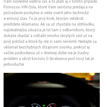
Vám následne ušetria čas a to platí aj v tomto prípade.
Pomocou VIN čísla, ktoré Vám seriózny predajca na
požiadanie poskytne si viete overiť jeho technický
a emisný stav. To je prvý krok, ktorým veľakrát
predídete sklamaniu. Ak sa už chystáte na obhliadku,
najideálnejšia situácia je ísť tam s odborníkom, ktorý
dokáže zbadať a odhaliť mnoho skrytých vád už na
prvý pohľad a ktoré by ste si sami nevšimli. Nedajte sa
oklamať bezchybných dizajnom zvonku, prekryť aj
väčšie poškodenia už v dnešnej dobe nie je žiadny
problém a ukryť koróziu či škrabance pod nový lak je
jednoduché.