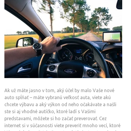
Ak už máte jasno v tom, aký účel by malo Vaše nové
auto spĺňať – máte vybranú veľkosť auta, viete akú
chcete výbavu a aký výkon od neho očakávate a našli
ste si aj vhodné autíčko, ktoré ladí s Vašimi
predstavami, môžete si ho začať preverovať. Cez
internet si v súčasnosti viete preveriť mnoho vecí, ktoré