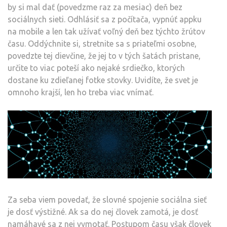
by si mal dať (povedzme raz za mesiac) deň bez
sociálnych sieti. Odhlásiť sa z počítača, vypnúť appku
na mobile a len tak užívať voľný deň bez týchto žrútov
času. Oddýchnite si, stretnite sa s priateľmi osobne,
povedzte tej dievčine, že jej to v tých šatách pristane,
určite to viac poteší ako nejaké srdiečko, ktorých
dostane ku zdieľanej fotke stovky. Uvidíte, že svet je
omnoho krajší, len ho treba viac vnímať.
Za seba viem povedať, že slovné spojenie sociálna sieť
je dosť výstižné. Ak sa do nej človek zamotá, je dosť
namáhavé sa z nej vymotať. Postupom času však človek