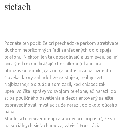
sieťach
Poznáte ten pocit, že pri prechádzke parkom stretávate
duchom neprítomných ľudí zahľadených do displeja
telefónu. Niektorí len tak posedávajú a usmievajú sa, iní
neistým krokom kráčajú chodníkom ťukajúc na
obrazovku mobilu, čas od času doslova narazíte do
človeka, ktorý zabudol, že existuje aj reálny svet.
Najbizarnejšie situáciu som zažil, keď chlapec tak
upenlivo čítal správy vo svojom telefóne, až narazil do
stĺpa pouličného osvetlenia a dezorientovaný sa ešte
ospravedlňoval, mysliac si, že nerazil do okoloidúceho
pána.
Mnohí si to neuvedomujú a ani nechce pripustiť, že sú
na sociálnych sieťach naozaj závislí. Frustrácia