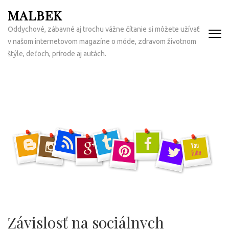
Přeskočit
MALBEK
na
Oddychové, zábavné aj trochu vážne čítanie si môžete užívať
obsah
v našom internetovom magazíne o móde, zdravom životnom
(Enter)
štýle, deťoch, prírode aj autách.
Závislosť na sociálnych