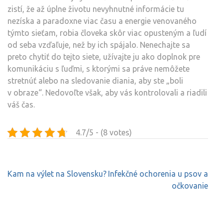
zistí, že až úplne životu nevyhnutné informácie tu
nezíska a paradoxne viac času a energie venovaného
týmto sieťam, robia človeka skôr viac opusteným a ľudí
od seba vzďaľuje, než by ich spájalo. Nenechajte sa
preto chytiť do tejto siete, užívajte ju ako doplnok pre
komunikáciu s ľuďmi, s ktorými sa práve nemôžete
stretnúť alebo na sledovanie diania, aby ste „boli
v obraze“. Nedovoľte však, aby vás kontrolovali a riadili
váš čas.
4.7/5 - (8 votes)
Navigace
Kam na výlet na Slovensku?
Infekčné ochorenia u psov a
pro
očkovanie
příspěvek