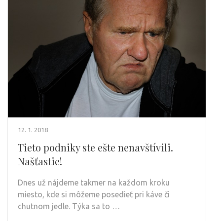
12. 1. 2018
Tieto podniky ste ešte nenavštívili.
Našťastie!
Dnes už nájdeme takmer na každom kroku
miesto, kde si môžeme posedieť pri káve či
chutnom jedle. Týka sa to …