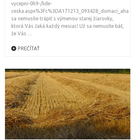
vycepni-0h9-/lide-
ceska.aspx%3Fc%3DA171213_093428_domaci_aha
sa nemusíte trápiť s výmenou starej žiarovky,
ktorá Vás čaká každý mesiac! Už sa nemusíte báť,
že Vás …
PREČÍTAŤ