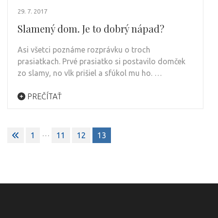
29. 7. 2017
Slamený dom. Je to dobrý nápad?
Asi všetci poznáme rozprávku o troch
prasiatkach. Prvé prasiatko si postavilo domček
zo slamy, no vlk prišiel a sfúkol mu ho. …
PREČÍTAŤ
Stránkování
…
1
11
12
13
příspěvků