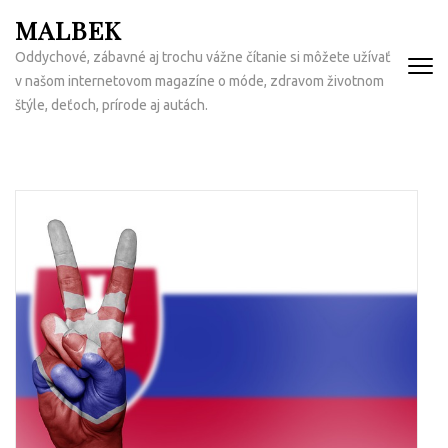
Přeskočit
MALBEK
na
Oddychové, zábavné aj trochu vážne čítanie si môžete užívať
obsah
v našom internetovom magazíne o móde, zdravom životnom
(Enter)
štýle, deťoch, prírode aj autách.