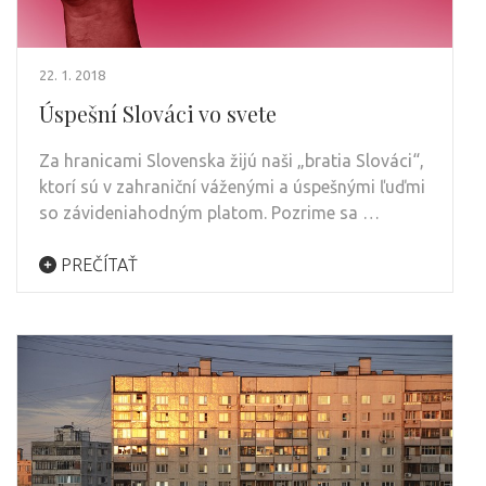
22. 1. 2018
Úspešní Slováci vo svete
Za hranicami Slovenska žijú naši „bratia Slováci“,
ktorí sú v zahraniční váženými a úspešnými ľuďmi
so závideniahodným platom. Pozrime sa …
PREČÍTAŤ