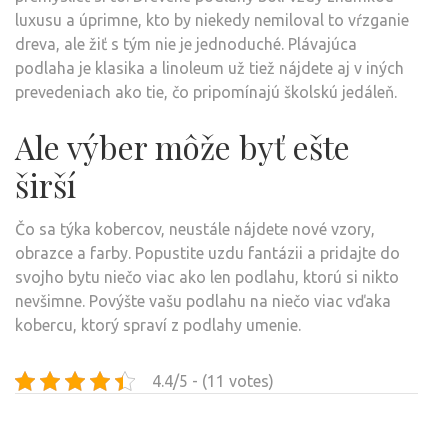
luxusu a úprimne, kto by niekedy nemiloval to vŕzganie
dreva, ale žiť s tým nie je jednoduché. Plávajúca
podlaha je klasika a linoleum už tiež nájdete aj v iných
prevedeniach ako tie, čo pripomínajú školskú jedáleň.
Ale výber môže byť ešte
širší
Čo sa týka kobercov, neustále nájdete nové vzory,
obrazce a farby. Popustite uzdu fantázii a pridajte do
svojho bytu niečo viac ako len podlahu, ktorú si nikto
nevšimne. Povýšte vašu podlahu na niečo viac vďaka
kobercu, ktorý spraví z podlahy umenie.
4.4/5 - (11 votes)