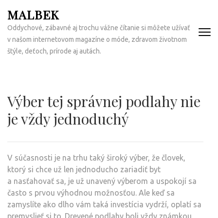
Přeskočit
MALBEK
na
Oddychové, zábavné aj trochu vážne čítanie si môžete užívať
obsah
v našom internetovom magazíne o móde, zdravom životnom
(Enter)
štýle, deťoch, prírode aj autách.
Výber tej správnej podlahy nie
je vždy jednoduchý
V súčasnosti je na trhu taký široký výber, že človek,
ktorý si chce už len jednoducho zariadiť byt
a nasťahovať sa, je už unavený výberom a uspokojí sa
často s prvou výhodnou možnosťou. Ale keď sa
zamyslíte ako dlho vám taká investícia vydrží, oplatí sa
premyslieť si to. Drevené podlahy boli vždy známkou