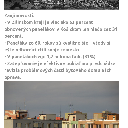
Zaujímavosti:
•
V Žilinskom kraji je viac ako 53 percent
obnovených panelákov, v Košickom len niečo cez 31
percent.
•
Paneláky zo 60. rokov sú kvalitnejšie – vtedy si
ešte odborníci ctili svoje remeslo.
•
V panelákoch žije 1,7 milióna ľudí. (31%)
•
Zatepľovanie je efektívne pokiaľ mu predchádza
revízia problémových častí bytového domu a ich
oprava.