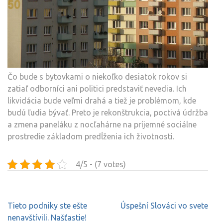
Čo bude s bytovkami o niekoľko desiatok rokov si
zatiaľ odborníci ani politici predstaviť nevedia. Ich
likvidácia bude veľmi drahá a tiež je problémom, kde
budú ľudia bývať. Preto je rekonštrukcia, poctivá údržba
a zmena paneláku z nocľahárne na príjemné sociálne
prostredie základom predĺženia ich životnosti.
4/5 - (7 votes)
Navigace
Tieto podniky ste ešte
Úspešní Slováci vo svete
pro
nenavštívili. Našťastie!