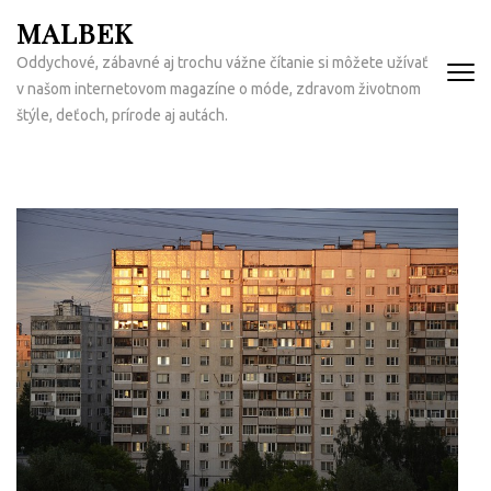
Přeskočit
MALBEK
na
Oddychové, zábavné aj trochu vážne čítanie si môžete užívať
obsah
v našom internetovom magazíne o móde, zdravom životnom
(Enter)
štýle, deťoch, prírode aj autách.