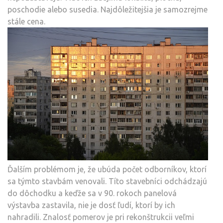
poschodie alebo susedia. Najdôležitejšia je samozrejme
stále cena.
Ďalším problémom je, že ubúda počet odborníkov, ktorí
sa týmto stavbám venovali. Títo stavebníci odchádzajú
do dôchodku a keďže sa v 90. rokoch panelová
výstavba zastavila, nie je dosť ľudí, ktorí by ich
nahradili. Znalosť pomerov je pri rekonštrukcii veľmi