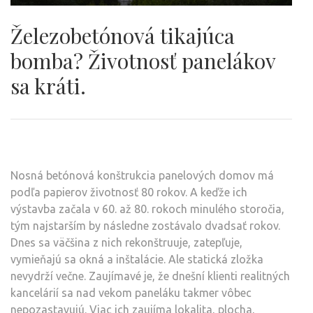
Železobetónová tikajúca
bomba? Životnosť panelákov
sa kráti.
Nosná betónová konštrukcia panelových domov má
podľa papierov životnosť 80 rokov. A keďže ich
výstavba začala v 60. až 80. rokoch minulého storočia,
tým najstarším by následne zostávalo dvadsať rokov.
Dnes sa väčšina z nich rekonštruuje, zatepľuje,
vymieňajú sa okná a inštalácie. Ale statická zložka
nevydrží večne. Zaujímavé je, že dnešní klienti realitných
kancelárií sa nad vekom paneláku takmer vôbec
nepozastavujú. Viac ich zaujíma lokalita, plocha,