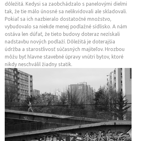
dôležitá. Kedysi sa zaobchádzalo s panelovými dielmi
tak, že tie málo únosné sa nelikvidovali ale skladovali.
Pokiaľ sa ich nazbieralo dostatočné množstvo,
vybudovalo sa niekde menej podlažné sídlisko. A nám
ostáva len dúfať, že tieto budovy doteraz nezískali
nadstavbu nových podlaží. Dôležitá je doterajšia
údržba a starostlivosť súčasných majiteľov. Hrozbou
môžu byť hlavne stavebné úpravy vnútri bytov, ktoré
nikdy neschválil žiadny statik.