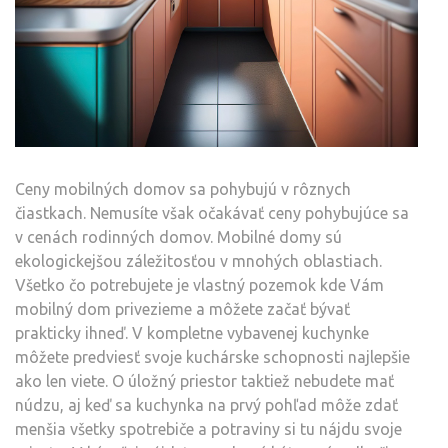
Ceny mobilných domov sa pohybujú v rôznych
čiastkach. Nemusíte však očakávať ceny pohybujúce sa
v cenách rodinných domov. Mobilné domy sú
ekologickejšou záležitosťou v mnohých oblastiach.
Všetko čo potrebujete je vlastný pozemok kde Vám
mobilný dom privezieme a môžete začať bývať
prakticky ihneď. V kompletne vybavenej kuchynke
môžete predviesť svoje kuchárske schopnosti najlepšie
ako len viete. O úložný priestor taktiež nebudete mať
núdzu, aj keď sa kuchynka na prvý pohľad môže zdať
menšia všetky spotrebiče a potraviny si tu nájdu svoje