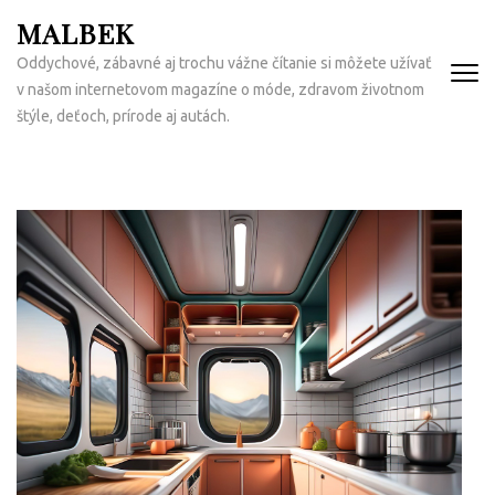
Přeskočit
MALBEK
na
Oddychové, zábavné aj trochu vážne čítanie si môžete užívať
obsah
v našom internetovom magazíne o móde, zdravom životnom
(Enter)
štýle, deťoch, prírode aj autách.