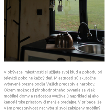
V obývacej miestnosti si užijete svoj kľud a pohodu pri
televízií pokojne každý deň. Miestnosti sú skutočne
vybavené presne podľa Vašich predstáv a nárokov.
Okrem možnosti plnohodnotného bývania sa však
mobilné domy a radosťou využívajú napríklad aj ako
kancelárske priestory či menšie predajne. V prípade, že
Vám predstavivosť nechýba si svoj zakúpený mobilný