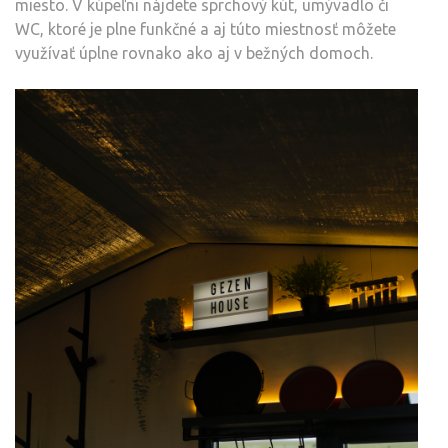
miesto. V kúpeľni nájdete sprchový kút, umývadlo či
WC, ktoré je plne funkčné a aj túto miestnosť môžete
využívať úplne rovnako ako aj v bežných domoch.