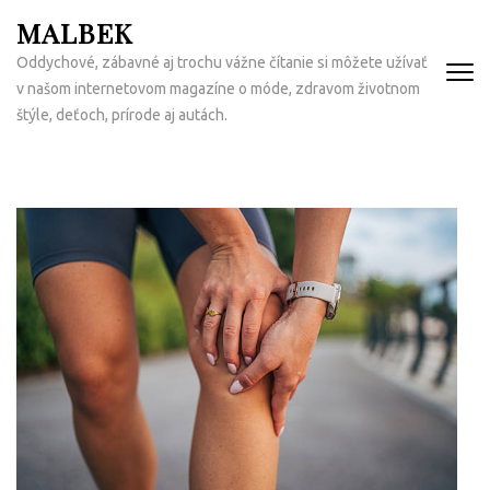
Přeskočit
MALBEK
na
Oddychové, zábavné aj trochu vážne čítanie si môžete užívať
obsah
v našom internetovom magazíne o móde, zdravom životnom
(Enter)
štýle, deťoch, prírode aj autách.