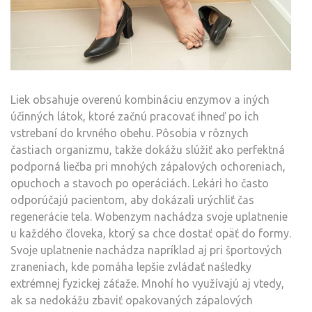
Liek obsahuje overenú kombináciu enzymov a iných
účinných látok, ktoré začnú pracovať ihneď po ich
vstrebaní do krvného obehu. Pôsobia v rôznych
častiach organizmu, takže dokážu slúžiť ako perfektná
podporná liečba pri mnohých zápalových ochoreniach,
opuchoch a stavoch po operáciách. Lekári ho často
odporúčajú pacientom, aby dokázali urýchliť čas
regenerácie tela. Wobenzym nachádza svoje uplatnenie
u každého človeka, ktorý sa chce dostať opäť do formy.
Svoje uplatnenie nachádza napríklad aj pri športových
zraneniach, kde pomáha lepšie zvládať naśledky
extrémnej fyzickej záťaže. Mnohí ho využívajú aj vtedy,
ak sa nedokážu zbaviť opakovaných zápalových