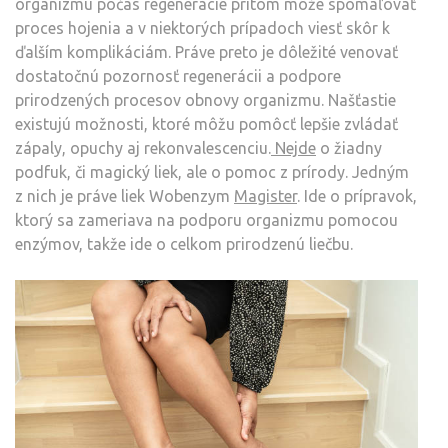
organizmu počas regenerácie pritom môže spomaľovať
proces hojenia a v niektorých prípadoch viesť skôr k
ďalším komplikáciám. Práve preto je dôležité venovať
dostatočnú pozornosť regenerácii a podpore
prirodzených procesov obnovy organizmu. Našťastie
existujú možnosti, ktoré môžu pomôcť lepšie zvládať
zápaly, opuchy aj rekonvalescenciu.
Nejde
o žiadny
podfuk, či magický liek, ale o pomoc z prírody. Jedným
z nich je práve liek Wobenzym
Magister
. Ide o prípravok,
ktorý sa zameriava na podporu organizmu pomocou
enzýmov, takže ide o celkom prirodzenú liečbu.