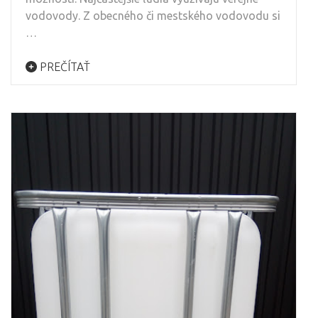
vodovody. Z obecného či mestského vodovodu si
…
PREČÍTAŤ