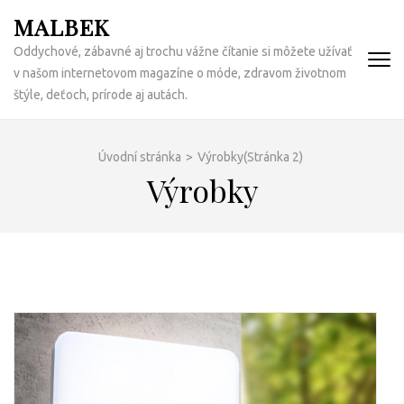
Přeskočit
MALBEK
na
Oddychové, zábavné aj trochu vážne čítanie si môžete užívať
obsah
v našom internetovom magazíne o móde, zdravom životnom
(Enter)
štýle, deťoch, prírode aj autách.
Úvodní stránka
>
Výrobky
(Stránka 2)
Výrobky