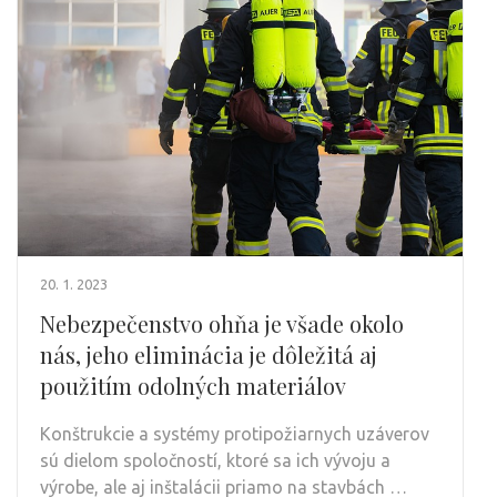
20. 1. 2023
Nebezpečenstvo ohňa je všade okolo
nás, jeho eliminácia je dôležitá aj
použitím odolných materiálov
Konštrukcie a systémy protipožiarnych uzáverov
sú dielom spoločností, ktoré sa ich vývoju a
výrobe, ale aj inštalácii priamo na stavbách …