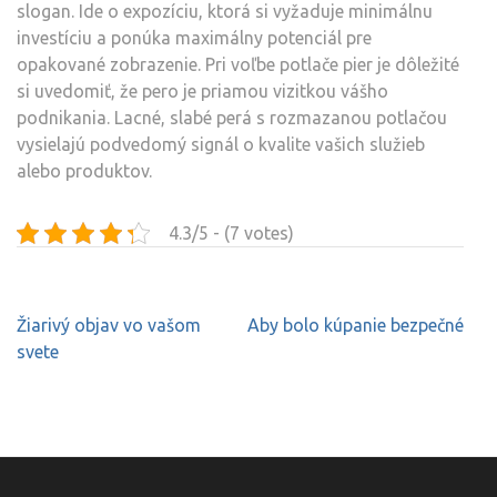
slogan. Ide o expozíciu, ktorá si vyžaduje minimálnu
investíciu a ponúka maximálny potenciál pre
opakované zobrazenie. Pri voľbe potlače pier je dôležité
si uvedomiť, že pero je priamou vizitkou vášho
podnikania. Lacné, slabé perá s rozmazanou potlačou
vysielajú podvedomý signál o kvalite vašich služieb
alebo produktov.
4.3/5 - (7 votes)
Navigace
Žiarivý objav vo vašom
Aby bolo kúpanie bezpečné
pro
svete
příspěvek