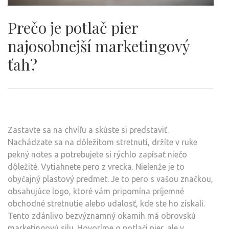
Prečo je potlač pier
najosobnejší marketingový
ťah?
Zastavte sa na chvíľu a skúste si predstaviť.
Nachádzate sa na dôležitom stretnutí, držíte v ruke
pekný notes a potrebujete si rýchlo zapísať niečo
dôležité. Vytiahnete pero z vrecka. Nielenže je to
obyčajný plastový predmet. Je to pero s vašou značkou,
obsahujúce logo, ktoré vám pripomína príjemné
obchodné stretnutie alebo udalosť, kde ste ho získali.
Tento zdánlivo bezvýznamný okamih má obrovskú
marketingovú silu. Hovoríme o potlači pier, ale v