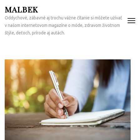
Přeskočit
MALBEK
na
Oddychové, zábavné aj trochu vážne čítanie si môžete užívať
obsah
v našom internetovom magazíne o móde, zdravom životnom
(Enter)
štýle, deťoch, prírode aj autách.