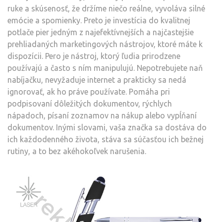
ruke a skúsenosť, že držíme niečo reálne, vyvoláva silné
emócie a spomienky. Preto je investícia do kvalitnej
potlače pier jedným z najefektívnejších a najčastejšie
prehliadaných marketingových nástrojov, ktoré máte k
dispozícii. Pero je nástroj, ktorý ľudia prirodzene
používajú a často s ním manipulujú. Nepotrebujete naň
nabíjačku, nevyžaduje internet a prakticky sa nedá
ignorovať, ak ho práve používate. Pomáha pri
podpisovaní dôležitých dokumentov, rýchlych
nápadoch, písaní zoznamov na nákup alebo vypĺňaní
dokumentov. Inými slovami, vaša značka sa dostáva do
ich každodenného života, stáva sa súčasťou ich bežnej
rutiny, a to bez akéhokoľvek narušenia.