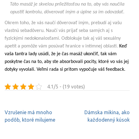
Táto masáž je skvelou príležitosťou na to, aby vás naučila
opustiť kontrolu, dôverovať iným a úplne sa im odovzdať.
Okrem toho, že vás naučí dôverovať iným, prebudí aj vašu
vlastnú sebadôveru. Naučí vás prijať seba samých aj s
fyzickými nedokonalosťami. Odblokuje tak aj váš sexuálny
apetít a pomôže vám posúvať hranice v intímnej oblasti.
Keď
vaša tantra lady usúdi, že je čas masáž ukončiť, tak vám
poskytne čas na to, aby ste absorbovali pocity, ktoré vo vás jej
dotyky vyvolali. Veľmi rada si pritom vypočuje váš feedback.
4.1/5 - (19 votes)
Navigace
Vzrušenie má mnoho
Dámska mikina, ako
pro
podôb, ktoré milujeme
každodenný kúsok
příspěvek