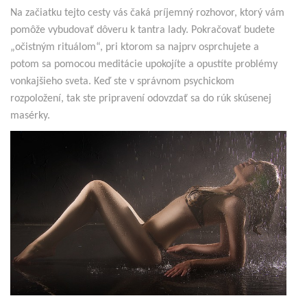
Na začiatku tejto cesty vás čaká príjemný rozhovor, ktorý vám
pomôže vybudovať dôveru k tantra lady. Pokračovať budete
„očistným rituálom“, pri ktorom sa najprv osprchujete a
potom sa pomocou meditácie upokojíte a opustíte problémy
vonkajšieho sveta. Keď ste v správnom psychickom
rozpoložení, tak ste pripravení odovzdať sa do rúk skúsenej
masérky.