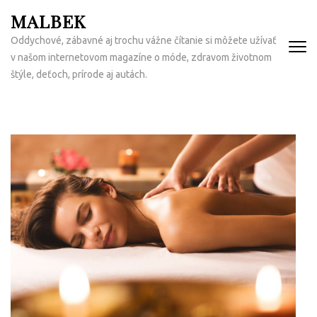
Přeskočit
MALBEK
na
Oddychové, zábavné aj trochu vážne čítanie si môžete užívať
obsah
v našom internetovom magazíne o móde, zdravom životnom
(Enter)
štýle, deťoch, prírode aj autách.