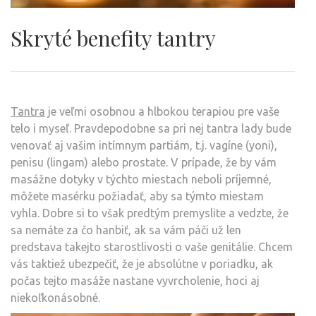
Skryté benefity tantry
Tantra
je veľmi osobnou a hlbokou terapiou pre vaše
telo i myseľ. Pravdepodobne sa pri nej tantra lady bude
venovať aj vašim intímnym partiám, t.j. vagíne (yoni),
penisu (lingam) alebo prostate. V prípade, že by vám
masážne dotyky v týchto miestach neboli príjemné,
môžete masérku požiadať, aby sa týmto miestam
vyhla. Dobre si to však predtým premyslite a vedzte, že
sa nemáte za čo hanbiť, ak sa vám páči už len
predstava takejto starostlivosti o vaše genitálie. Chcem
vás taktiež ubezpečiť, že je absolútne v poriadku, ak
počas tejto masáže nastane vyvrcholenie, hoci aj
niekoľkonásobné.