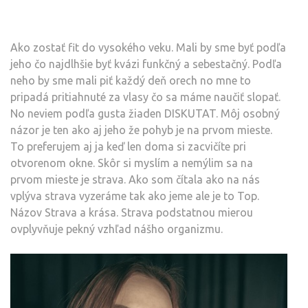
Ako zostať fit do vysokého veku. Mali by sme byť podľa
jeho čo najdlhšie byť kvázi funkčný a sebestačný. Podľa
neho by sme mali piť každý deň orech no mne to
pripadá pritiahnuté za vlasy čo sa máme naučiť slopať.
No neviem podľa gusta žiaden DISKUTAT. Môj osobný
názor je ten ako aj jeho že pohyb je na prvom mieste.
To preferujem aj ja keď len doma si zacvičíte pri
otvorenom okne. Skôr si myslím a nemýlim sa na
prvom mieste je strava. Ako som čítala ako na nás
vplýva strava vyzeráme tak ako jeme ale je to Top.
Názov Strava a krása. Strava podstatnou mierou
ovplyvňuje pekný vzhľad nášho organizmu.