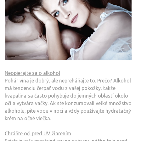
Neopierajte sa o alkohol
Pohár vína je dobrý, ale nepreháňajte to. Prečo? Alkohol
má tendenciu čerpať vodu z vašej pokožky, takže
kvapalina sa často pohybuje do jemných oblastí okolo
očí a vytvára vačky. Ak ste konzumovali veľké množstvo
alkoholu, pite vodu v noci a vždy používajte hydratačný
krém na očné viečka.
Chráňte oči pred UV žiarením
Existuje veľa prostriedkov na ochranu nášho tela pred