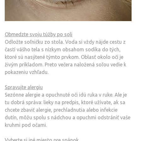
Obmedzte svoju túžby po soli
Odložte soľničku zo stola. Voda si vždy nájde cestu z
častí vášho tela s nízkym obsahom sodíka do tých,
ktoré sú nasýtené týmto prvkom. Oblasť okolo očí je
živým príkladom. Preto večera naložená soľou vedie k
pokazeniu vzhľadu.
Spravujte alergiu
Sezónne alergie a opuchnuté oči idú ruka v ruke. Ale je
tu dobrá správa: lieky na predpis, ktoré užívate, ak sa
chcete zbaviť alergie, prechladnutia alebo infekcie
dutín, môžu spolu s nádchou a opuchmi odstrániť vaše
kruhmi pod očami.
Vyberte si iné miesto pre spánok