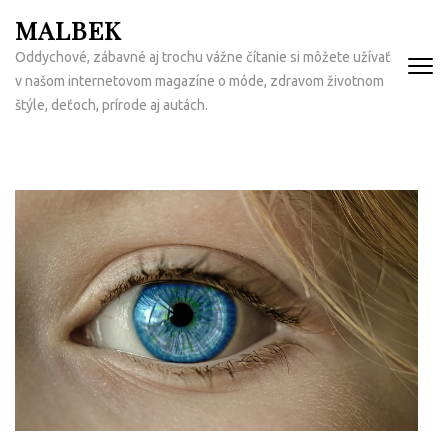
Přeskočit
MALBEK
na
Oddychové, zábavné aj trochu vážne čítanie si môžete užívať
obsah
v našom internetovom magazíne o móde, zdravom životnom
(Enter)
štýle, deťoch, prírode aj autách.