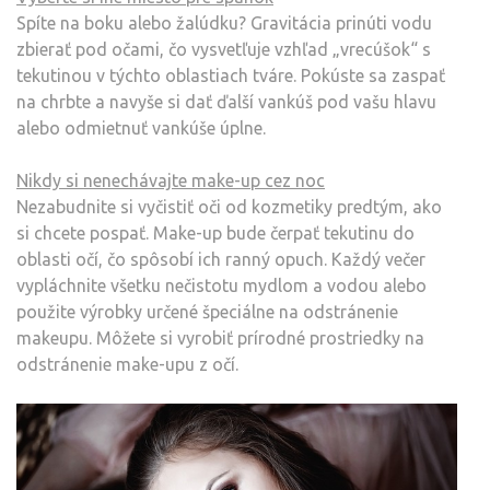
Spíte na boku alebo žalúdku? Gravitácia prinúti vodu
zbierať pod očami, čo vysvetľuje vzhľad „vrecúšok“ s
tekutinou v týchto oblastiach tváre. Pokúste sa zaspať
na chrbte a navyše si dať ďalší vankúš pod vašu hlavu
alebo odmietnuť vankúše úplne.
Nikdy si nenechávajte make-up cez noc
Nezabudnite si vyčistiť oči od kozmetiky predtým, ako
si chcete pospať. Make-up bude čerpať tekutinu do
oblasti očí, čo spôsobí ich ranný opuch. Každý večer
vypláchnite všetku nečistotu mydlom a vodou alebo
použite výrobky určené špeciálne na odstránenie
makeupu. Môžete si vyrobiť prírodné prostriedky na
odstránenie make-upu z očí.