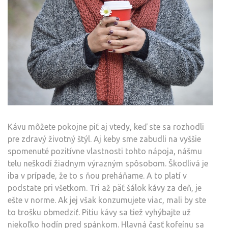
Kávu môžete pokojne piť aj vtedy, keď ste sa rozhodli
pre
zdravý životný štýl
. Aj keby sme zabudli na vyššie
spomenuté pozitívne vlastnosti tohto nápoja, nášmu
telu neškodí žiadnym výrazným spôsobom. Škodlivá je
iba v prípade, že to s ňou preháňame. A to platí v
podstate pri všetkom. Tri až päť šálok kávy za deň, je
ešte v norme. Ak jej však konzumujete viac, mali by ste
to trošku obmedziť. Pitiu kávy sa tiež vyhýbajte už
niekoľko hodín pred spánkom. Hlavná časť kofeínu sa