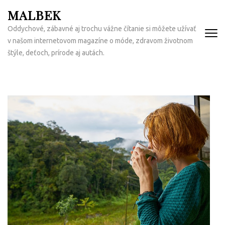
Přeskočit
MALBEK
na
Oddychové, zábavné aj trochu vážne čítanie si môžete užívať
obsah
v našom internetovom magazíne o móde, zdravom životnom
(Enter)
štýle, deťoch, prírode aj autách.