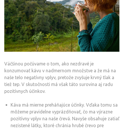
Väčšinou počúvame o tom, ako nezdravé je
konzumovať kávu v nadmernom množstve a že má na
naše telo negatívny vplyv, pretože zvyšuje krvný tlak a
tiež tep. V skutočnosti má však táto surovina aj radu
pozitívnych účinkov.
Káva má mierne preháňajúce účinky. Vďaka tomu sa
môžeme pravidelne vyprázdňovať, čo ma výrazne
pozitívny vplyv na naše črevá. Navyše obsahuje zatiaľ
nezistené látky, ktoré chránia hrubé črevo pre