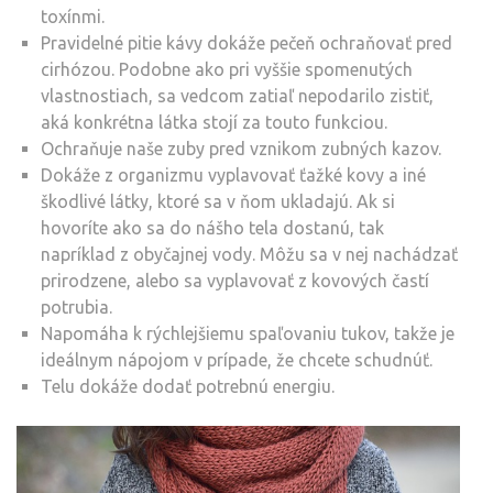
toxínmi.
Pravidelné pitie kávy dokáže pečeň ochraňovať pred
cirhózou. Podobne ako pri vyššie spomenutých
vlastnostiach, sa vedcom zatiaľ nepodarilo zistiť,
aká konkrétna látka stojí za touto funkciou.
Ochraňuje naše zuby pred vznikom zubných kazov.
Dokáže z organizmu vyplavovať ťažké kovy a iné
škodlivé látky, ktoré sa v ňom ukladajú. Ak si
hovoríte ako sa do nášho tela dostanú, tak
napríklad z obyčajnej vody. Môžu sa v nej nachádzať
prirodzene, alebo sa vyplavovať z kovových častí
potrubia.
Napomáha k rýchlejšiemu spaľovaniu tukov, takže je
ideálnym nápojom v prípade, že chcete schudnúť.
Telu dokáže dodať potrebnú energiu.