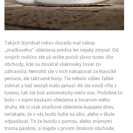
Takých štyridsať rokov dozadu mal nákup
„značkového“ oblečenia predsa len nejaký zmysel. Od
svojich rodičov ste už určite počuli slovo tuzex. Išlo
obchody, kde sa dovážal všakovaký tovar zo
zahraničia. Nemohli ste v nich nakupovať za klasické
peniaze, ale takzvané bony. Tie nebolo vôbec ľahké
zohnať a tiež nestali málo peňazí. Ak ste nosili rifle z
tuzexu, tak ste boli automaticky niečo viac. Podobné to
bolo i s inými kúskami oblečenia a tovarom iného
druhu. Ak si však značkové oblečenie kupujete dnes,
nečakajte, že z vás budú ľudia na ulici, alebo v škole
odpadávať. To že bundu s pumou, alebo známymi
troma pásikmi, si kúpite v prvom čínskom obchode,