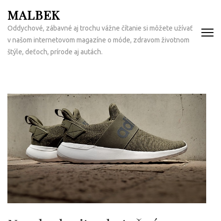
Přeskočit
MALBEK
na
Oddychové, zábavné aj trochu vážne čítanie si môžete užívať
obsah
v našom internetovom magazíne o móde, zdravom životnom
(Enter)
štýle, deťoch, prírode aj autách.