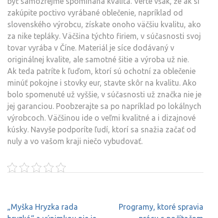
byť samozrejme spomínaná kvalita. Verte však, že ak si
zakúpite poctivo vyrábané oblečenie, napríklad od
slovenského výrobcu, získate onoho väčšiu kvalitu, ako
za nike tepláky. Väčšina týchto firiem, v súčasnosti svoj
tovar vyrába v Číne. Materiál je síce dodávaný v
originálnej kvalite, ale samotné šitie a výroba už nie.
Ak teda patríte k ľuďom, ktorí sú ochotní za oblečenie
minúť pokojne i stovky eur, stavte skôr na kvalitu. Ako
bolo spomenuté už vyššie, v súčasnosti už značka nie je
jej garanciou. Poobzerajte sa po napríklad po lokálnych
výrobcoch. Väčšinou ide o veľmi kvalitné a i dizajnové
kúsky. Navyše podporíte ľudí, ktorí sa snažia začať od
nuly a vo vašom kraji niečo vybudovať.
Navigace
„Myška Hryzka rada
Programy, ktoré spravia
pro